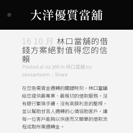
16 10 月
林口當舖的借
錢方案絕對值得您的信
賴
Posted at 02:36h
in
林口當舖
by
seosantsem
Share
在您急需資金週轉的關鍵時刻，
林口當舖
給您提供最專業、最親切的借款服務，沒
有銀行繁瑣手續，沒有高額利息的壓榨，
並以幫助甘苦人週轉的心情協助客戶，讓
每一位客戶能夠以快速而又簡單的借款流
程或取所需週轉金。