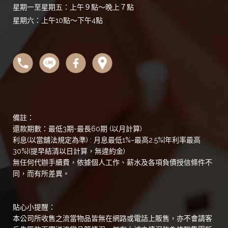
星期一至星期五：上午９點～晚上７點
星期六：上午10點～下午4點
備註：
還款期數：最低3期-最長60期 (以月計算)
利息(以當舖法規定為準) : 月息最低1%~最高2.5%[年利率最高
30%](提早結清以日計算，無違約金)
無任何代辦手續費，依據個人工作、薪水及各項負債授信條件不
同，而有所差異。
貼心小提醒：
本公司所收售之流當物品皆無在網路或電話上販售，亦不會請客