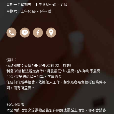
星期一至星期五：上午９點～晚上７點
星期六：上午10點～下午4點
備註：
還款期數：最低3期-最長60期 (以月計算)
利息(以當舖法規定為準) : 月息最低1%~最高2.5%[年利率最高
30%](提早結清以日計算，無違約金)
無任何代辦手續費，依據個人工作、薪水及各項負債授信條件不
同，而有所差異。
貼心小提醒：
本公司所收售之流當物品皆無在網路或電話上販售，亦不會請客