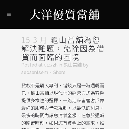
15 3 月
龜山當舖為您
解決難題，免除因為借
貸而面臨的困境
Posted at 01:32h
in
龜山當舖
by
seosantsem
Share
貸款不是窮人專利，借錢只是一時週轉而
已，
龜山當舖
以現代化的經營方式為客戶
提供多樣性的選擇，一路走來皆替客戶做
最好的服務與借款規劃，以最低的利息，
最快的時間內讓您清償金額，在急於週轉
的關鍵時刻，如果您有資金上的需求，推