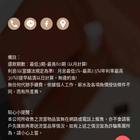
備註：
還款期數：最低3期-最長60期 (以月計算)
利息(以當舖法規定為準) : 月息最低1%~最高2.5%[年利率最高
30%](提早結清以日計算，無違約金)
無任何代辦手續費，依據個人工作、薪水及各項負債授信條件不
同，而有所差異。
貼心小提醒：
本公司所收售之流當物品皆無在網路或電話上販售，亦不會請客
戶先匯款再寄送流當品等情況，如有上述之情況皆為詐騙集團所
為，請小心上當。