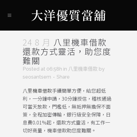
24 8 月
八里機車借款
還款方式靈活，助您度
難關
Posted at 06:58h
in
八里機車借款
by
seosantsem
Share
八里機車借款
手續簡單方便，給您超低
利，一分鐘申請，30分鐘授信，稽核通過
可當天放款，門檻低，無抵押無擔保不面
簽，全程加密傳輸，銀行級安全保障，日
息費0.01%起，還款方式靈活，有工作一
切好商量，機車借款助您度難關。