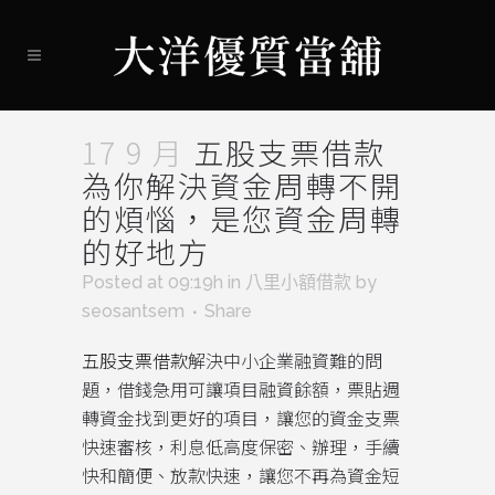
17 9 月
五股支票借款
為你解決資金周轉不開
的煩惱，是您資金周轉
的好地方
Posted at 09:19h
in
八里小額借款
by
seosantsem
Share
五股支票借款
解決中小企業融資難的問
題，借錢急用可讓項目融資餘額，票貼週
轉資金找到更好的項目，讓您的資金支票
快速審核，利息低高度保密、辦理，手續
快和簡便、放款快速，讓您不再為資金短