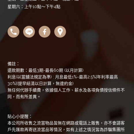
星期六：上午10點～下午4點
備註：
還款期數：最低3期-最長60期 (以月計算)
利息(以當舖法規定為準) : 月息最低1%~最高2.5%[年利率最高
30%](提早結清以日計算，無違約金)
無任何代辦手續費，依據個人工作、薪水及各項負債授信條件不
同，而有所差異。
貼心小提醒：
本公司所收售之流當物品皆無在網路或電話上販售，亦不會請客
戶先匯款再寄送流當品等情況，如有上述之情況皆為詐騙集團所