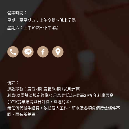
營業時間：
星期一至星期五：上午９點～晚上７點
星期六：上午10點～下午4點
備註：
還款期數：最低3期-最長60期 (以月計算)
利息(以當舖法規定為準) : 月息最低1%~最高2.5%[年利率最高
30%](提早結清以日計算，無違約金)
無任何代辦手續費，依據個人工作、薪水及各項負債授信條件不
同，而有所差異。