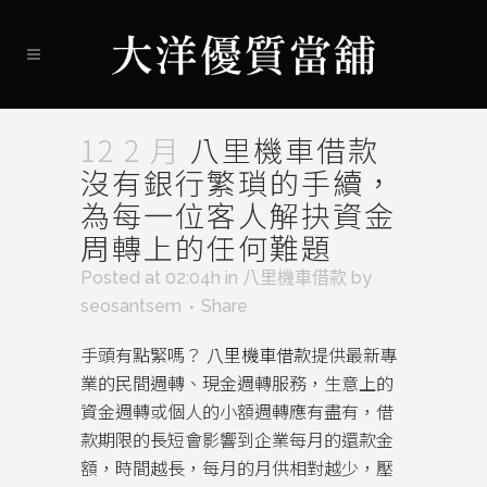
12 2 月
八里機車借款
沒有銀行繁瑣的手續，
為每一位客人解抉資金
周轉上的任何難題
Posted at 02:04h
in
八里機車借款
by
seosantsem
Share
手頭有點緊嗎？
八里機車借款
提供最新專
業的民間週轉、現金週轉服務，生意上的
資金週轉或個人的小額週轉應有盡有，借
款期限的長短會影響到企業每月的還款金
額，時間越長，每月的月供相對越少，壓