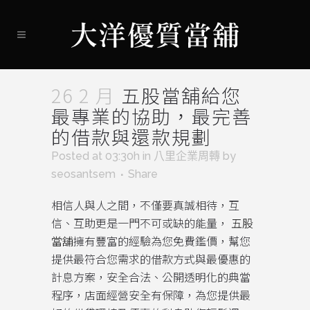
26 2 月
五股當舖給您
最專業的協助，最完善
的借款與還款規劃
Posted at 03:30h
in
八里企業周轉
by
seosantsem
Share
相信人與人之間，不僅要真誠相待，互
信、互助更是一門不可或缺的能量，
五股
當舖
擁有豐富的經驗為您免費鑑價，幫您
提供最符合您需求的借款方式與最優惠的
計息方案，安全合法、公開透明化的典當
程序，店面經營安全有保障，為您提供最