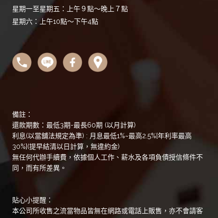
星期一至星期五：上午９點～晚上７點
星期六：上午10點～下午4點
備註：
還款期數：最低3期-最長60期 (以月計算)
利息(以當舖法規定為準) : 月息最低1%~最高2.5%[年利率最高
30%](提早結清以日計算，無違約金)
無任何代辦手續費，依據個人工作、薪水及各項負債授信條件不
同，而有所差異。
貼心小提醒：
本公司所收售之流當物品皆無在網路或電話上販售，亦不會請客