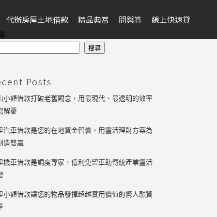
代辦房屋土地借款
精品典當
問與答
線上快速貸
尋
搜尋
ecent Posts
山小額借款打破老舊觀念，用最現代、最透明的效率
您解憂
里汽車借款是您的在地資金智囊，用靈活理財方案為
創造雙贏
里機車借款是調度專家，低利免留車助傳統產業靈活
變
里小額借款讓您的物品發揮超越實用價值的驚人融資
量