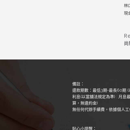
林
現
R
尚
備註：
還款期數：最低3期-最長60期 (
利息(以當舖法規定為準) : 月息最
算，無違約金)
無任何代辦手續費，依據個人工
貼心小提醒：