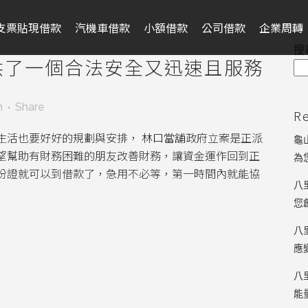
支票貼現借款
汽機車借款
小額借款
公司借款
企業周轉
搜
供了一個合法安全又迅速且服務
m
Share
R
生活也要好好的規劃與安排，
林口當舖
政府立案是正派
龜
望幫助有財務困難的朋友改善財務，讓資金運作回到正
為
份證就可以到借款了，急用不必等，第一時間內就能協
八
您
八
應
八
能