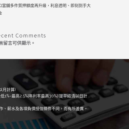
口當舖多件質押額度再升級，利息透明、即刻到手大
金
ecent Comments
無留言可供顯示。
以月計算)
低1%~最高2.5%[年利率最高30%](提早結清以日計
作、薪水及各項負債授信條件不同，而有所差異。