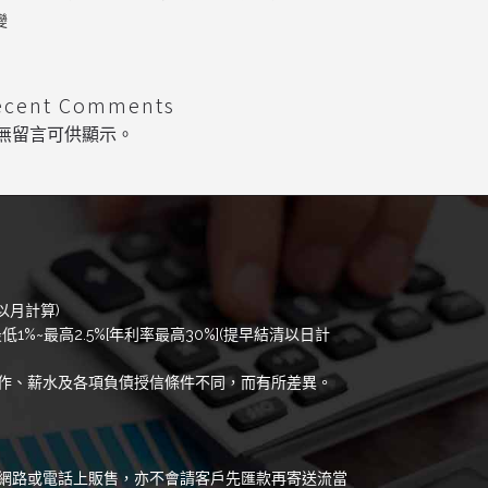
變
ecent Comments
無留言可供顯示。
以月計算)
低1%~最高2.5%[年利率最高30%](提早結清以日計
作、薪水及各項負債授信條件不同，而有所差異。
網路或電話上販售，亦不會請客戶先匯款再寄送流當