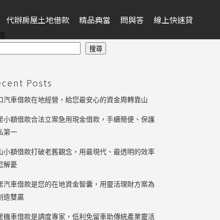
代辦房屋土地借款
精品典當
問與答
線上快速貸
尋
搜尋
ecent Posts
口汽車借款在地經營，給您最安心的資金周轉靠山
里小額借款合法立案急用現金借款，手續簡便、保護
私第一
山小額借款打破老舊觀念，用最現代、最透明的效率
您解憂
里汽車借款是您的在地資金智囊，用靈活理財方案為
創造雙贏
里機車借款是調度專家，低利免留車助傳統產業靈活