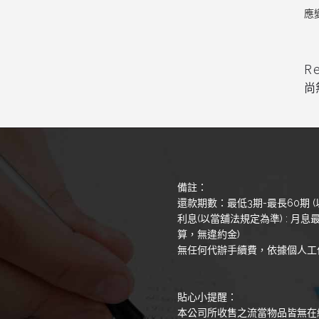
應
R
尚
備註：
還款期數：最低3期-最長60期 (
利息(以當舖法規定為準) : 月息最
算，無違約金)
無任何代辦手續費，依據個人工
貼心小提醒：
本公司所收售之流當物品皆無在