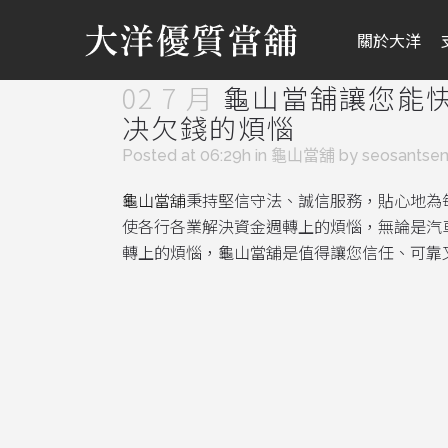
關於大洋
02 7 月
龜山當舖讓您能
决欠錢的煩惱
Posted at 06:29h
in
龜山當舖
by
seosantse
龜山當舖
秉持堅信守法、誠信服務，貼心地為
使各行各業解決資金週轉上的煩惱，無論是汽
轉上的煩惱，龜山當舖是值得讓您信任、可靠