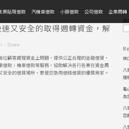
支票貼現借款
汽機車借款
小額借款
公司借款
企業周轉
搜
快速又安全的取得週轉資金，解
m
Share
R
每位顧客處理資金上問題，提供公正合理的金融借貸，
林
車借款，機車借款等服務，協助解决各行各業在資金周
八
又安全的借貸場所，更是您急用借錢借貸的優質商家。
隱
龜
為
八
您
八