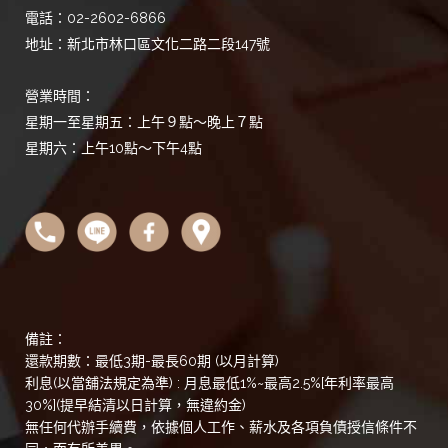
電話：02-2602-6866
地址：新北市林口區文化二路二段147號
營業時間：
星期一至星期五：上午９點～晚上７點
星期六：上午10點～下午4點
備註：
還款期數：最低3期-最長60期 (以月計算)
利息(以當舖法規定為準) : 月息最低1%~最高2.5%[年利率最高
30%](提早結清以日計算，無違約金)
無任何代辦手續費，依據個人工作、薪水及各項負債授信條件不