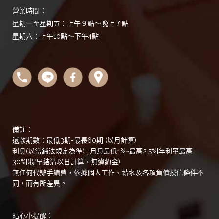
營業時間：
星期一至星期五：上午９點～晚上７點
星期六：上午10點～下午4點
備註：
還款期數：最低3期-最長60期 (以月計算)
利息(以當舖法規定為準) : 月息最低1%~最高2.5%[年利率最高
30%](提早結清以日計算，無違約金)
無任何代辦手續費，依據個人工作、薪水及各項負債授信條件不
同，而有所差異。
貼心小提醒：