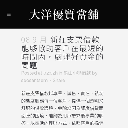
08 9 月
新莊支票借款
能够協助客戶在最短的
時間內，處理好資金的
問題
Posted at 02:02h
in
龜山小額借款
by
seosantsem
Share
新莊支票借款
以專業、誠信、實在、親切
的態度服務每一位客戶，提供一個透明又
舒服的借款環境，免除您因為調度借貸而
面臨的困境，能夠為用戶帶來最專業的解
答，以靈活的理財方式，依照客戶的擔保