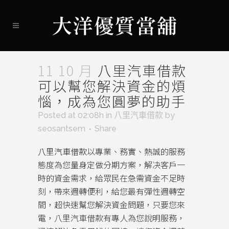
11 10 月
八里汽車借款
可以幫您解決資金的煩
惱，成為您圓夢的助手
Posted at 02:08h
in
八里汽車借款
by
seosantsem
Share
八里汽車借款
以專業、務實、熱誠的服務
態度為您量身定做分期方案，解决客戶一
時的資金需求，給眾民在急需資金不足時
刻，帶來週轉便利，給您最有彈性週轉空
間，超快速幫您解決資金問題，只要您來
電，八里汽車借款有專人為您說明服務，