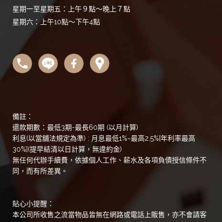
星期一至星期五：上午９點～晚上７點
星期六：上午10點～下午4點
備註：
還款期數：最低3期-最長60期 (以月計算)
利息(以當舖法規定為準) : 月息最低1%~最高2.5%[年利率最高
30%](提早結清以日計算，無違約金)
無任何代辦手續費，依據個人工作、薪水及各項負債授信條件不
同，而有所差異。
貼心小提醒：
本公司所收售之流當物品皆無在網路或電話上販售，亦不會請客