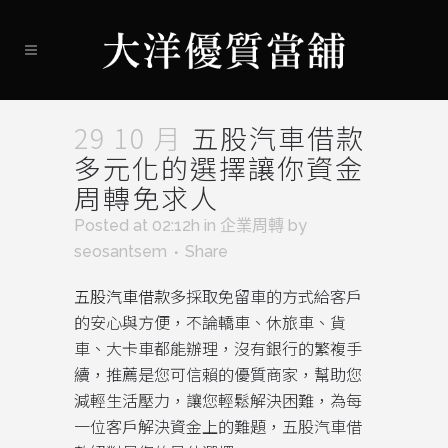
29 10 月
五股汽車借款
多元化的選擇讓你資金
周轉免求人
Posted at 02:12h
in
企業周轉
by
seosantsem
Share
五股汽車借款
多採取免留車的方式給客戶
的安心與方便，不論轎車、休旅車、貨
車、大卡車都能辦理，沒有銀行的繁複手
續，推薦是您可信賴的優質商家，幫助您
減輕生活壓力，讓您輕鬆解決困難，為每
一位客戶解決資金上的難題，五股汽車借