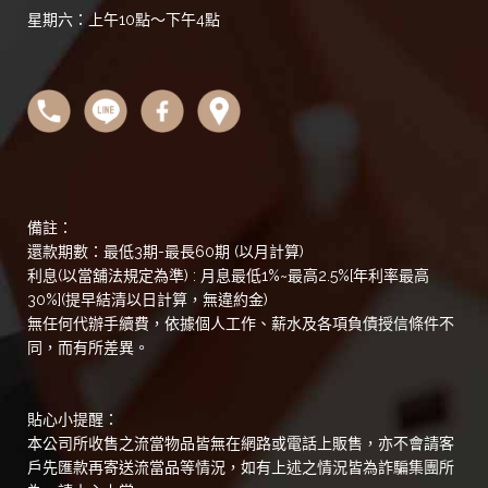
星期六：上午10點～下午4點
備註：
還款期數：最低3期-最長60期 (以月計算)
利息(以當舖法規定為準) : 月息最低1%~最高2.5%[年利率最高
30%](提早結清以日計算，無違約金)
無任何代辦手續費，依據個人工作、薪水及各項負債授信條件不
同，而有所差異。
貼心小提醒：
本公司所收售之流當物品皆無在網路或電話上販售，亦不會請客
戶先匯款再寄送流當品等情況，如有上述之情況皆為詐騙集團所