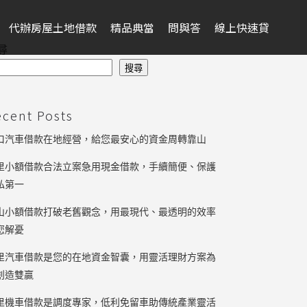
代辦房屋土地借款
精品典當
問與答
線上快速貸
尋
搜尋
ecent Posts
口汽車借款在地經營，給您最安心的資金周轉靠山
里小額借款合法立案急用現金借款，手續簡便、保護
私第一
山小額借款打破老舊觀念，用最現代、最透明的效率
您解憂
里汽車借款是您的在地資金智囊，用靈活理財方案為
創造雙贏
里機車借款是調度專家，低利免留車助傳統產業靈活