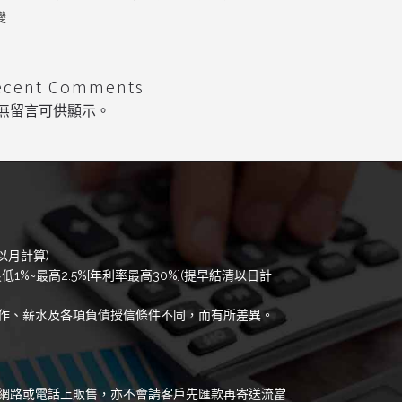
變
ecent Comments
無留言可供顯示。
以月計算)
低1%~最高2.5%[年利率最高30%](提早結清以日計
作、薪水及各項負債授信條件不同，而有所差異。
網路或電話上販售，亦不會請客戶先匯款再寄送流當