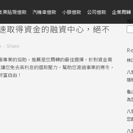
支票貼現借款
汽機車借款
小額借款
公司借款
企業周轉
搜
速取得資金的融資中心，絕不
m
Share
R
最專業的協助，推薦是您周轉的最佳選擇，針對資金需
林
度讓您免去高利息的還款壓力，幫助您渡過事業的寒冬，
八
財富自由！
隱
龜
為
八
您
八