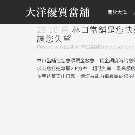
關於大洋
29 10 月
林口當舖是您快
讓您失望
Posted at 02:15h
in
林口當舖
by
seosantse
林口當舖
在您急須現金救急、資金調度時給您
求為您打造專屬VIP方案，超低利率、最高額
並等待著東山再起，讓您有能力追尋屬於您的