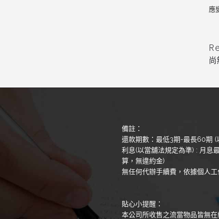
應
R
尚
備註：
還款期數：最低3期-最長60期 (
利息(以當舖法規定為準) : 月息最
算，無違約金)
無任何代辦手續費，依據個人工
貼心小提醒：
本公司所收售之流當物品皆無在