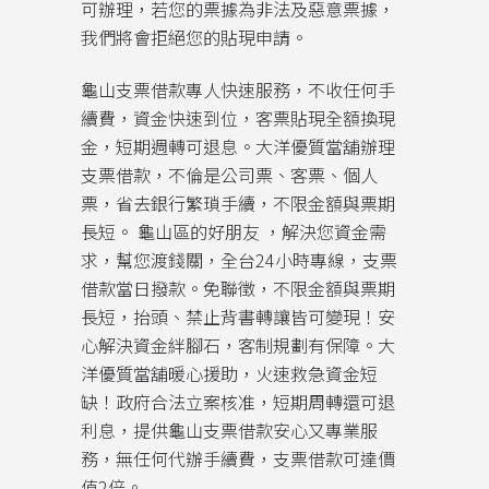
可辦理，若您的票據為非法及惡意票據，
我們將會拒絕您的貼現申請。
龜山支票借款專人快速服務，不收任何手
續費，資金快速到位，客票貼現全額換現
金，短期週轉可退息。大洋優質當舖辦理
支票借款，不倫是公司票、客票、個人
票，省去銀行繁瑣手續，不限金額與票期
長短。 龜山區的好朋友 ，解決您資金需
求，幫您渡錢關，全台24小時專線，支票
借款當日撥款。免聯徵，不限金額與票期
長短，抬頭、禁止背書轉讓皆可變現！安
心解決資金絆腳石，客制規劃有保障。大
洋優質當舖暖心援助，火速救急資金短
缺！政府合法立案核准，短期周轉還可退
利息，提供龜山支票借款安心又專業服
務，無任何代辦手續費，支票借款可達價
值2倍。