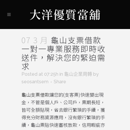
07 3 月
龜山支票借款
一對一專業服務即時收
送件，解決您的緊迫需
求
Posted at 07:25h
in
龜山企業周轉
by
seosantsem
Share
龜山支票借款
讓您的(支客票)快速變出現
金，不管是個人戶、公司戶，票期長短，
皆可全額貼現，省去銀行繁瑣的手續，獲
得充分財務資源應用，沒有銀行繁瑣的手
續，龜山票貼快速審核放款，信用暇疵亦