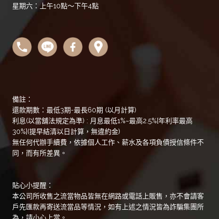
星期六：上午10點～下午4點
備註：
還款期數：最低3期-最長60期 (以月計算)
利息(以當舖法規定為準) : 月息最低1%~最高2.5%[年利率最高
30%](提早結清以日計算，無違約金)
無任何代辦手續費，依據個人工作、薪水及各項負債授信條件不
同，而有所差異。
貼心小提醒：
本公司所收售之流當物品皆無在網路或電話上販售，亦不會請客
戶先匯款再寄送流當品等情況，如有上述之情況皆為詐騙集團所
為，請小心上當。