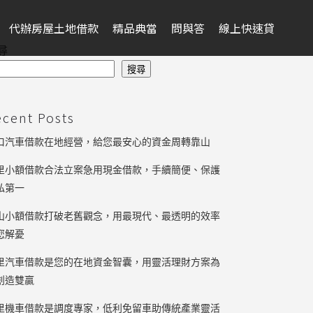
代辦房屋土地借款
精品典當
問與答
線上快速貸
尋
搜尋
ecent Posts
口汽車借款在地經營，給您最安心的資金周轉靠山
里小額借款合法立案急用現金借款，手續簡便、保護
私第一
山小額借款打破老舊觀念，用最現代、最透明的效率
您解憂
里汽車借款是您的在地資金智囊，用靈活理財方案為
創造雙贏
里機車借款是調度專家，低利免留車助傳統產業靈活