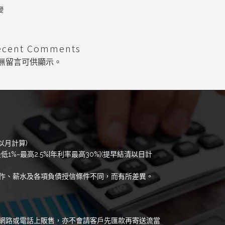
變
ecent Comments
無留言可供顯示。
以月計算)
低1%~最高2.5%[年利率最高30%](提早結清以日計
作、薪水及各項負債授信條件不同，而有所差異。
網路或電話上販售，亦不會請客戶先匯款再寄送流當