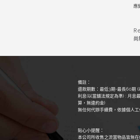
應
R
尚
備註：
還款期數：最低3期-最長60期 (
利息(以當舖法規定為準) : 月息最
算，無違約金)
無任何代辦手續費，依據個人工
貼心小提醒：
本公司所收售之流當物品皆無在