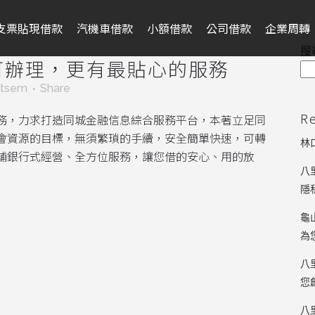
支票貼現借款
汽機車借款
小額借款
公司借款
企業周轉
搜
可辦理，更有最貼心的服務
ntsem
Share
R
務，力求打造同城金融信息綜合服務平台，本著立足同
會資源的目標，無須繁瑣的手續，安全簡單快速，可轉
林
舖銀行式經營、全方位服務，讓您借的安心、用的放
八
隱
龜
為
八
您
八