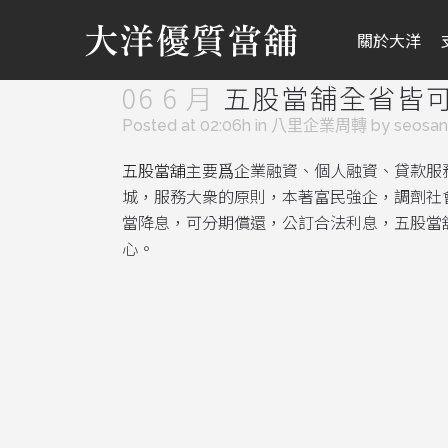
關於大洋
06 6 月
五股當舖全省皆
Posted at 02:06h
in
八里企業周轉
by
seosa
五股當舖
主要爲企業融資、個人融資、貸款服
城，服務大衆的原則，本著富民強企，調劑社
當降息，可分期償還，公訂合法利息，五股當
心。