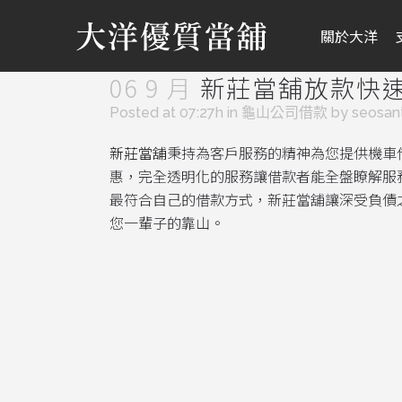
關於大洋
06 9 月
新莊當舖放款快
Posted at 07:27h
in
龜山公司借款
by
seosan
新莊當舖
秉持為客戶服務的精神為您提供機車
惠，完全透明化的服務讓借款者能全盤瞭解服
最符合自己的借款方式，新莊當舖讓深受負債
您一輩子的靠山。