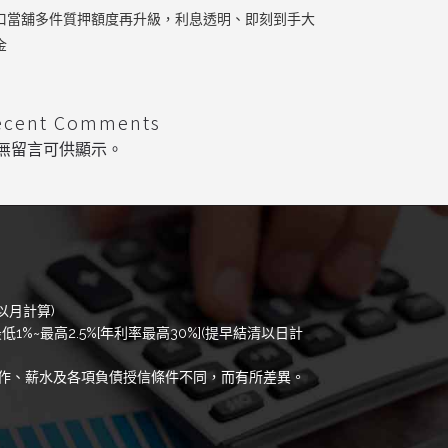
口當舖多件質押額度再升級，利息透明、即刻到手大
金
ecent Comments
無留言可供顯示。
以月計算)
低1%~最高2.5%[年利率最高30%](提早結清以日計
作、薪水及各項負債授信條件不同，而有所差異。