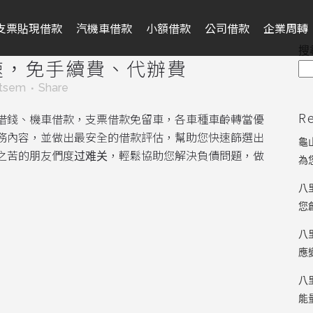
支票貼現借款
汽機車借款
小額借款
公司借款
企業周轉
搜
速，免手續費、代辦費
tsem
Share
R
借錢、機車借款，支票借款免留車，各車種車齡轉當優
務內容，並做出最安全的借款評估，幫助您快速篩選出
龜
之苦的朋友們度过难关，輕鬆協助您解決負債問題，做
為
八
您
八
應
八
能