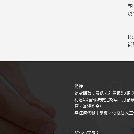
林
現
R
尚
備註：
還款期數：最低3期-最長60期 (
利息(以當舖法規定為準) : 月息最
算，無違約金)
無任何代辦手續費，依據個人工
貼心小提醒：