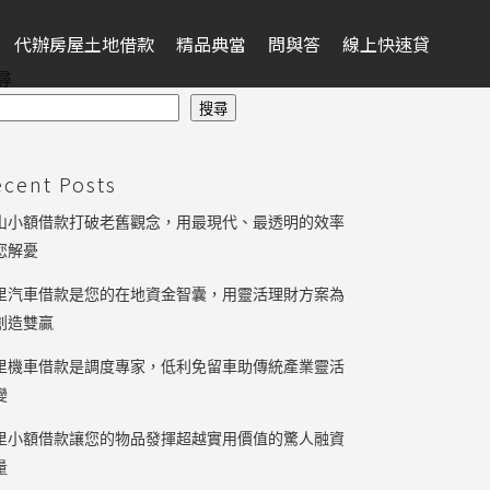
代辦房屋土地借款
精品典當
問與答
線上快速貸
尋
搜尋
ecent Posts
山小額借款打破老舊觀念，用最現代、最透明的效率
您解憂
里汽車借款是您的在地資金智囊，用靈活理財方案為
創造雙贏
里機車借款是調度專家，低利免留車助傳統產業靈活
變
里小額借款讓您的物品發揮超越實用價值的驚人融資
量