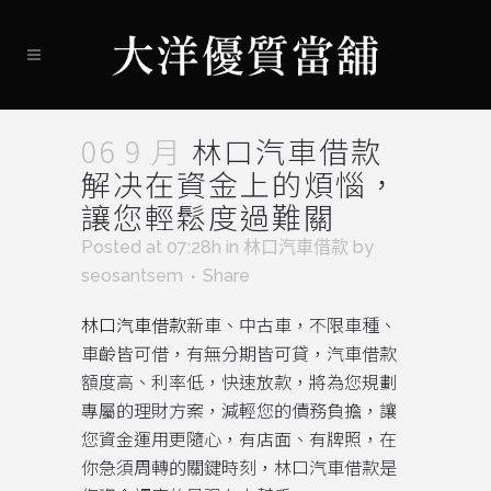
06 9 月
林口汽車借款
解决在資金上的煩惱，
讓您輕鬆度過難關
Posted at 07:28h
in
林口汽車借款
by
seosantsem
Share
林口汽車借款
新車、中古車，不限車種、
車齡皆可借，有無分期皆可貸，汽車借款
額度高、利率低，快速放款，將為您規劃
專屬的理財方案，減輕您的債務負擔，讓
您資金運用更隨心，有店面、有牌照，在
你急須周轉的關鍵時刻，林口汽車借款是