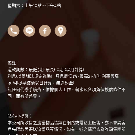
星期六：上午10點～下午4點
備註：
還款期數：最低3期-最長60期 (以月計算)
利息(以當舖法規定為準) : 月息最低1%~最高2.5%[年利率最高
30%](提早結清以日計算，無違約金)
無任何代辦手續費，依據個人工作、薪水及各項負債授信條件不
同，而有所差異。
貼心小提醒：
本公司所收售之流當物品皆無在網路或電話上販售，亦不會請客
戶先匯款再寄送流當品等情況，如有上述之情況皆為詐騙集團所