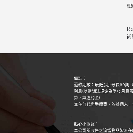
應
R
尚
備註：
還款期數：最低3期-最長60期 (
利息(以當舖法規定為準) : 月息最
算，無違約金)
無任何代辦手續費，依據個人工
貼心小提醒：
本公司所收售之流當物品皆無在