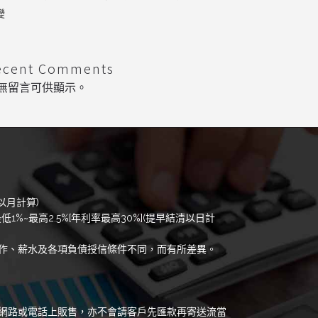
變
ecent Comments
無留言可供顯示。
以月計算)
低1%~最高2.5%[年利率最高30%](提早結清以日計
作、薪水及各項負債授信條件不同，而有所差異。
網路或電話上販售，亦不會請客戶先匯款再寄送流當