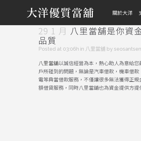
關於大洋
29 1 月
八里當舖是你資
品質
Posted at 03:06h
in
八里當舖
by
seosantse
八里當舖
以誠信經營為本，熱心助人為意給您
戶所碰到的問題，無論是汽車借款，機車借款
電等典當借款服務，不僅讓很多無法獲得正規
額借貸服務，同時八里當舖也為資金提供方提