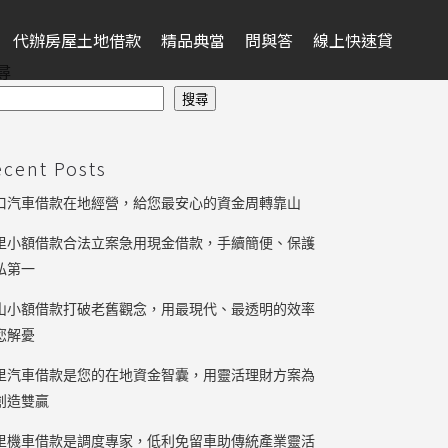
代辦房屋土地借款
精品典當
問與答
線上快速貸
尋
搜尋
ecent Posts
口汽車借款在地經營，給您最安心的資金周轉靠山
里小額借款合法立案急用現金借款，手續簡便、保護
私第一
山小額借款打破老舊觀念，用最現代、最透明的效率
您解憂
里汽車借款是您的在地資金智囊，用靈活理財方案為
創造雙贏
里機車借款是調度專家，低利免留車助傳統產業靈活