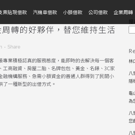
支票貼現借款
汽機車借款
小額借款
公司借款
企業周轉
搜
金周轉的好夥伴，替您維持生活
m
Share
R
最專業積極認真的服務態度，能即時的去解決每一個客
林
、工商融資、房屋二胎、名牌包包、黃金、名錶、3C家
八
金融機構服務、急需小額資金的普通人群得到了民間小
隱
供了一種新型的出借方式。
龜
為
八
您
八