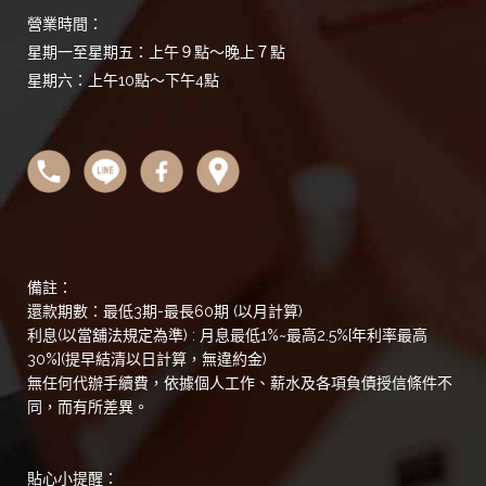
營業時間：
星期一至星期五：上午９點～晚上７點
星期六：上午10點～下午4點
備註：
還款期數：最低3期-最長60期 (以月計算)
利息(以當舖法規定為準) : 月息最低1%~最高2.5%[年利率最高
30%](提早結清以日計算，無違約金)
無任何代辦手續費，依據個人工作、薪水及各項負債授信條件不
同，而有所差異。
貼心小提醒：