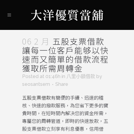
06 2 月
五股支票借款
讓每一位客戶能够以快
速而又簡單的借款流程
獲取所需周轉金
Posted at 01:46h
in
八里小額借款
by
seosantsem
Share
五股支票借款
有簡便的手續、迅速的稽
核、快速的撥款服務，為您省下更多的寶
貴時間，在短時間內解决您的資金所需，
專屬您的周轉管道，即時的快速放款，五
股支票借款立刻享有利息優惠，信用借