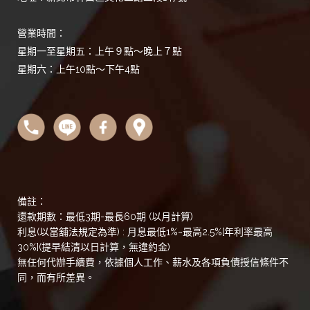
營業時間：
星期一至星期五：上午９點～晚上７點
星期六：上午10點～下午4點
備註：
還款期數：最低3期-最長60期 (以月計算)
利息(以當舖法規定為準) : 月息最低1%~最高2.5%[年利率最高
30%](提早結清以日計算，無違約金)
無任何代辦手續費，依據個人工作、薪水及各項負債授信條件不
同，而有所差異。