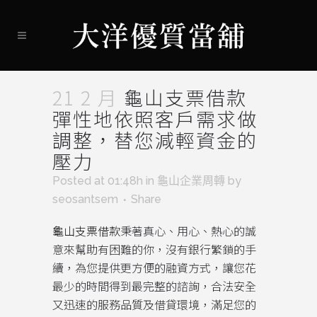
21 2 月
龜山支票借款
彈性地依照客戶需求做
調整，替您減輕資金的
壓力
Posted at 01:48h
in
龜山企業周轉
by
seosantsem
Share
龜山支票借款
秉著真心、用心、熱心的誠
意來幫助有困難的你，沒有銀行繁鎖的手
續，為您提供更方便的融資方式，讓您花
最少的時間得到最完整的諮詢，合法安全
又迅速的服務品質及借貸環境，滿足您的