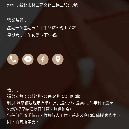
地址：新北市林口區文化二路二段147號
營業時間：
星期一至星期五：上午９點～晚上７點
星期六：上午10點～下午4點
備註：
還款期數：最低3期-最長60期 (以月計算)
利息(以當舖法規定為準) : 月息最低1%~最高2.5%[年利率最高
30%](提早結清以日計算，無違約金)
無任何代辦手續費，依據個人工作、薪水及各項負債授信條件不
同，而有所差異。