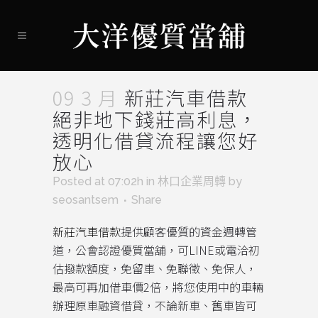
09 3 月
新莊汽車借款
絕非地下錢莊高利息，
透明化借貸流程讓您好
放心
Posted at 07:02h
in
林口企業周轉
by
seosantsem
Share
新莊汽車借款
提供顧客優質的資金週轉管
道，公會認證優質當舖，可LINE或電洽初
估撥款額度，免留車、免聯徵、免保人，
最高可再加借車價2倍，將您使用中的車輛
辦理原車融資借貸，不論新車、舊車皆可