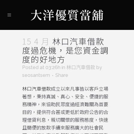
15 4 月
林口汽車借款
度過危機，是您資金調
度的好地方
Posted at 03:26h
in
林口汽車借款
by
seosantsem
Share
林口汽車借款
成立以來凡事皆以客戶立場
著想，秉持真誠、真心、安全、便捷的服
務精神，來協助民眾度過經濟難關為首要
目的，提供符合甚或更低於政府公告的合
理借貸利息，親切關懷的服務態度，快速
且簡便的放款手續來服務廣大的社會民