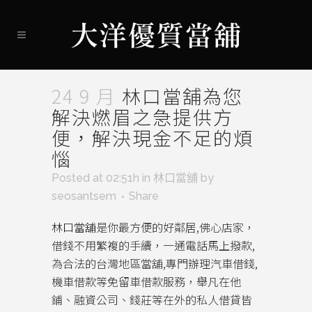
24 9 月
林口當舖為您
解決燃眉之急提供方
便，解決現金不足的煩
惱
Posted at 02:51h
in
林口當舖
by
seosantsem
Share
林口當舖
是你最方便的好鄰居,佛心店家，
借錢不用繁複的手續，一通電話馬上撥款,
為合法的台灣地區當舖,專門辦理汽車借錢,
機車借款等免留車借款服務，舉凡在他
鋪、融資公司、錢莊等在外的私人借貸皆