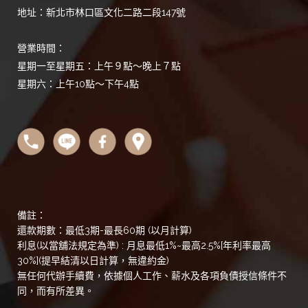
地址：新北市林口區文化二路二段147號
營業時間：
星期一至星期五：上午９點～晚上７點
星期六：上午10點～下午4點
備註：
還款期數：最低3期-最長60期 (以月計算)
利息(以當舖法規定為準) : 月息最低1%~最高2.5%[年利率最高
30%](提早結清以日計算，無違約金)
無任何代辦手續費，依據個人工作、薪水及各項負債授信條件不
同，而有所差異。