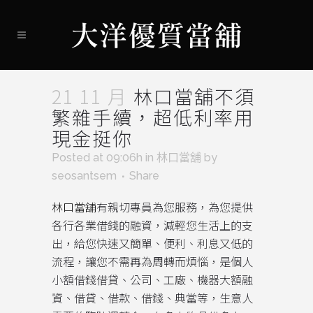
21 11 月
林口當舖不須
繁雜手續，超低利率用
現金挺你
Posted at 09:06h
in
林口當舖
by
seosantsem
Share
林口當舖
有親切專員為您服務，為您提供
各行各業借錢的融資，減輕您生活上的支
出，給您快速又簡單、便利、利息又低的
流程，讓您不需再為周轉而煩惱，是個人
小額借錢借貸、公司、工廠、機器大額融
資、借貸、借款、借錢、典當等，生意人