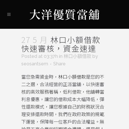
27 5 月
林口小額借款
快速審核，資金速達
Posted at 03:37h
in
林口小額借款
by
seosantsem
Share
當您急需資金時，
林口小額借款
是您的不
二之選，合法經營的正派當舖，以快速審
核的高效服務著稱，低利借款，他舖轉當
利息優惠，讓您的借款成本大幅降低，彈
性還款模式，讓您根據自己的財務狀況合
理安排還款時間，我們在政府政策的規範
下運營，保障每一位客戶的合法權益。無