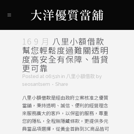
16 9 月
八里小額借款
幫您輕鬆度過難關透明
度高安全有保障、借貸
更可靠
Posted at 06:51h
in
八里小額借款
by
seosantsem
Share
八里小額借款
是經由政府立案核准之優質
當舖，秉持透明、誠信、便利的經營理念
來服務廣大的客戶，以保密的服務，尊重
您的隱私，全程無隱藏條款，更提供多元
典當品項選擇，從黃金首飾到3C商品皆可