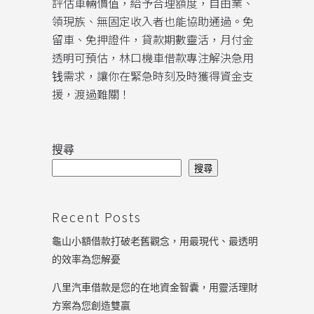
評估車輛價值，給予合理額度，自由業、
領現族、無固定收入者也能協助通過。免
留車、免押證件，貸款期數靈活，月付金
透明可預估，林口機車借款專注解決急用
钱需求，讓你在緊急時刻及時獲得資金支
援，渡過難關！
搜尋
搜尋
Recent Posts
龜山小額借款打破老舊觀念，用最現代、最透明
的效率為您解憂
八里汽車借款是您的在地資金智囊，用靈活理財
方案為您創造雙贏