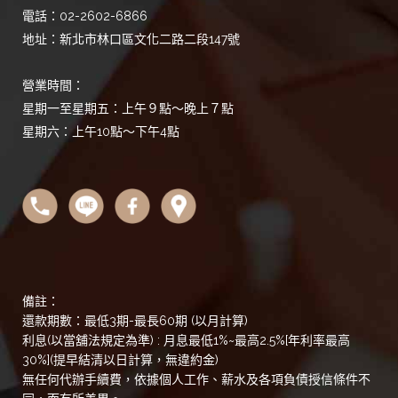
電話：02-2602-6866
地址：新北市林口區文化二路二段147號
營業時間：
星期一至星期五：上午９點～晚上７點
星期六：上午10點～下午4點
備註：
還款期數：最低3期-最長60期 (以月計算)
利息(以當舖法規定為準) : 月息最低1%~最高2.5%[年利率最高
30%](提早結清以日計算，無違約金)
無任何代辦手續費，依據個人工作、薪水及各項負債授信條件不