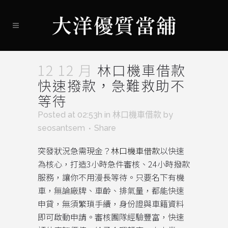
12 12 月
林口機車借款
快速撥款，急難救助不
等待​
Posted at 02:53h
in
林口機車借款
by
seosantsem
Share
突發狀況急需現金？
林口機車借款
以快速
為核心，打造3小時急件審核、24小時撥款
服務，讓你不用漫長等待。只要名下有機
車，無論廠牌、車齡、排氣量，都能快速
申貸，無須繁瑣手續，身份證與車籍資料
即可啟動申請。審核團隊經驗豐富，快速