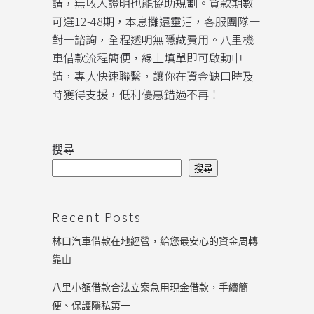
請，無收入證明也能協助規劃。貸款期數
可選12-48期，本息攤還靈活，客服團隊一
對一諮詢，全程透明無隱藏費用。八里機
車借款流程簡便，線上填單即可啟動申
請，專人快速聯繫，讓你在資金缺口時及
時獲得支援，低利優惠錯過不再！
搜尋
搜尋
Recent Posts
林口汽車借款在地經營，給您最安心的資金周轉
靠山
八里小額借款合法立案急用現金借款，手續簡
便、保護隱私第一