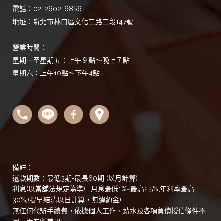
電話：02-2602-6866
地址：新北市林口區文化二路二段147號
營業時間：
星期一至星期五：上午９點～晚上７點
星期六：上午10點～下午4點
備註：
還款期數：最低3期-最長60期 (以月計算)
利息(以當舖法規定為準) : 月息最低1%~最高2.5%[年利率最高
30%](提早結清以日計算，無違約金)
無任何代辦手續費，依據個人工作、薪水及各項負債授信條件不