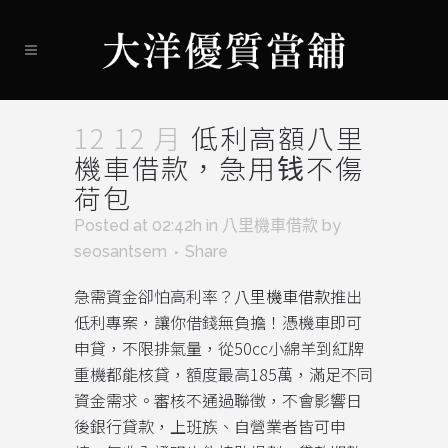
12 12 月
低利高額八里
機車借款，急用钱不傷
荷包​
Posted at 02:42h
in
八里機車借款
by
seosantsem
Share
急需資金卻怕高利率？
八里機車借款
推出
低利專案，讓你借錢無負擔！憑機車即可
申貸，不限排氣量，從50cc小綿羊到紅牌
重機都能核貸，額度最高185萬，滿足不同
資金需求。審核不通過聯徵，不會影響日
後銀行貸款，上班族、自營業者皆可申