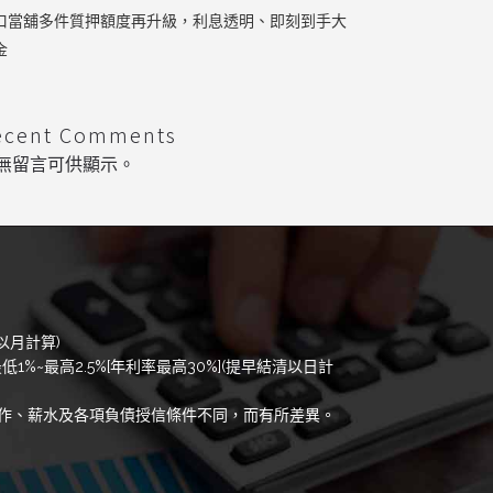
口當舖多件質押額度再升級，利息透明、即刻到手大
金
ecent Comments
無留言可供顯示。
以月計算)
低1%~最高2.5%[年利率最高30%](提早結清以日計
作、薪水及各項負債授信條件不同，而有所差異。