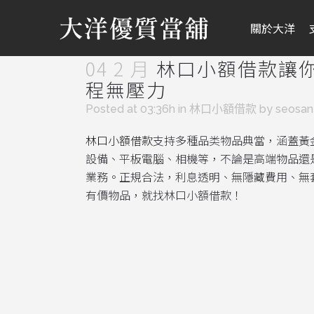
關於大洋
04 2 月
林口小額借款讓
程無壓力
Posted at 03:36h
in
林口小額借款
by
seosa
林口小額借款
支持多種品类物品典當，涵蓋黃
設備、平板電腦、相機等，不論是高端物品還
業務。正規合法，利息透明、無隱藏費用、無
有價物品，就找林口小額借款！