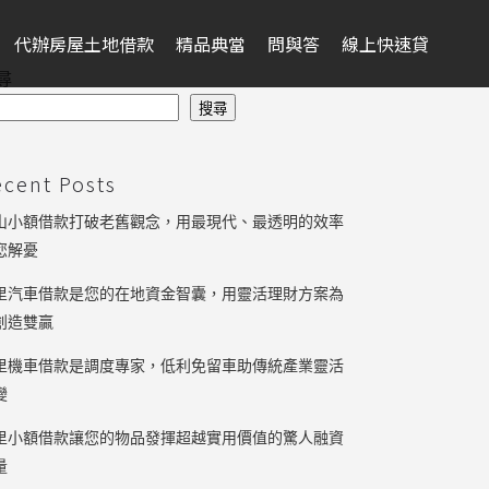
代辦房屋土地借款
精品典當
問與答
線上快速貸
尋
搜尋
ecent Posts
山小額借款打破老舊觀念，用最現代、最透明的效率
您解憂
里汽車借款是您的在地資金智囊，用靈活理財方案為
創造雙贏
里機車借款是調度專家，低利免留車助傳統產業靈活
變
里小額借款讓您的物品發揮超越實用價值的驚人融資
量