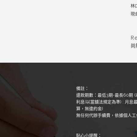
林
現
R
尚
備註：
還款期數：最低3期-最長60期 (
利息(以當舖法規定為準) : 月息最
算，無違約金)
無任何代辦手續費，依據個人工
貼心小提醒：