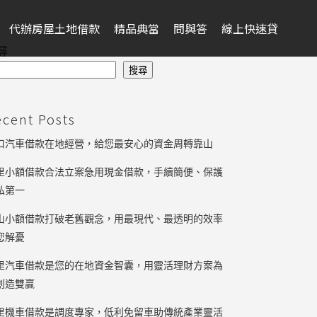
代辦房屋土地借款
精品典當
問與答
線上快速貸
尋
搜尋
ecent Posts
口汽車借款在地經營，給您最安心的資金周轉靠山
里小額借款合法立案急用現金借款，手續簡便、保護
私第一
山小額借款打破老舊觀念，用最現代、最透明的效率
您解憂
里汽車借款是您的在地資金智囊，用靈活理財方案為
創造雙贏
里機車借款是調度專家，低利免留車助傳統產業靈活