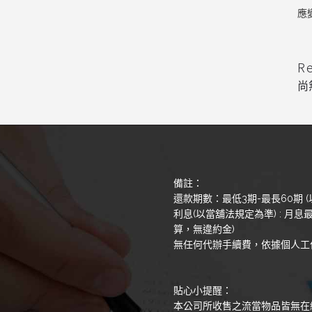
應
R
尚
備註：
還款期數：最低3期-最長60期 (
利息(以當舖法規定為準) : 月息最
算，無違約金)
無任何代辦手續費，依據個人工
貼心小提醒：
本公司所收售之流當物品皆無在