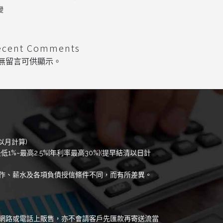
變
ecent Comments
無留言可供顯示。
以月計算)
低1%~最高2.5%[年利率最高30%](提早結清以日計
作、薪水及各項負債授信條件不同，而有所差異。
網路或電話上販售，亦不會請客戶先匯款再寄送流當