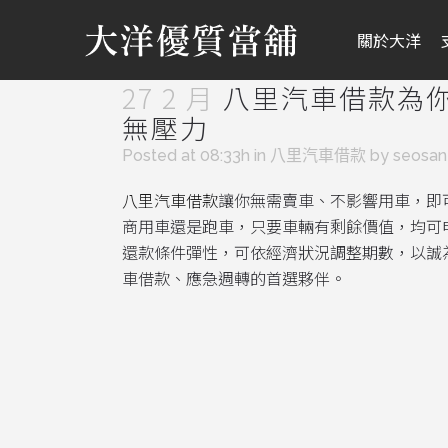
關於大洋
27 2 月
八里汽車借款為
無壓力
Posted at 08:33h
in
八里汽車借款
by
seosa
八里汽車借款
讓你無需賣車、不影響用車，即
商用車還是跑車，只要車輛有剩餘價值，均可
還款條件彈性，可依經濟狀況調整期數，以誠
車借款、應急週轉的首選夥伴。