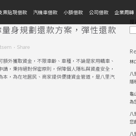
支票貼現借款
汽機車借款
小額借款
公司借款
企業周轉
搜
你量身規劃還款方案，彈性還款
ntsem
Share
R
可額外獲取資金，不限車齡、車種，不論是家用轎車、
林
申請，秉持絕對保密原則，保障個人隱私與資產安全，
八
為本，為在地居民、商家提供便捷資金管道，是八里汽
隱
龜
為
八
您
八