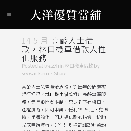
14 5 月
高齡人士借
款，林口機車借款人性
化服務
Posted at 09:27h
in
林口機車借款
by
seosantsem
Share
高齡人士急需資金周轉，卻因年齡問題被
銀行拒絕？
林口機車借款
推出高齡專屬服
務，無年齡門檻限制，只要名下有機車、
產權清晰，即可申請，低利率1%起，免聯
徵、手續簡化，門店提供耐心指導，協助
完成申請流程，評估師現場詳細說明契約