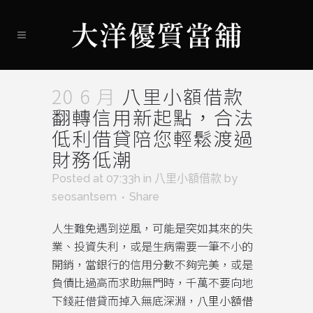
20 6 月
八里小額借款
翻轉信用新起點，合法
低利借貸陪您輕鬆渡過
財務低潮
Posted at 07:33h
in
八里小額借款
by
seosantsem
Share
人生難免遇到逆風，可能是突如其來的失
業、投資失利，或是生病需要一筆不小的
開銷，當銀行的信用分數不夠完美，或是
負債比過高而求助無門時，千萬不要向地
下錢莊借貸而掉入無底深淵，
八里小額借