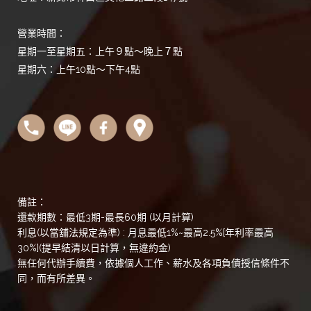
營業時間：
星期一至星期五：上午９點～晚上７點
星期六：上午10點～下午4點
備註：
還款期數：最低3期-最長60期 (以月計算)
利息(以當舖法規定為準) : 月息最低1%~最高2.5%[年利率最高
30%](提早結清以日計算，無違約金)
無任何代辦手續費，依據個人工作、薪水及各項負債授信條件不
同，而有所差異。