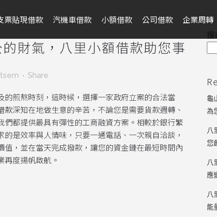
支票貼現借款
汽機車借款
小額借款
公司借款
企業周轉
搜
公的財氣，八里小額借款助您事
ntsem
Share
R
及的煎熬時刻，這時候，選擇一家政府立案的合法當
龜
借款
深知在地做生意的辛苦，不論您是需要貨款週轉、
為
我們都提供最具有彈性的工商融資方案。相較於銀行繁
八
求的是效率與人情味，只要一通電話、一次親自洽談，
您
價值，並在當天完成撥款，讓您的資金鏈在最短時間內
業再度揚帆啟航。
八
應
八
能