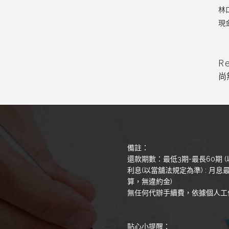
林
現
R
尚
備註：
還款期數：最低3期-最長60期 (
利息(以當舖法規定為準) : 月息最
算，無違約金)
無任何代辦手續費，依據個人工
貼心小提醒：