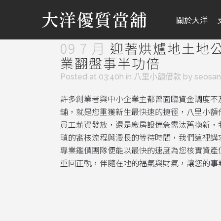
關於大洋
09 7 月
迎著烘爐地土地
業翻盤事半功倍
Posted at 03:40h
in
八里小額借款
by
seosa
許多創業者與中小企業主都曾面臨資金調度不
舖，就是您重獲新生最快速的捷徑，
八里小額
員工薪資發放，還是廠房設備急需汰舊換新，
瑣的審核流程與漫長的等待時間，我們這裡講
專業鑑價團隊便能以最快的速度為您核實資產
重回正軌，伴隨在地的福氣與財氣，讓您的事