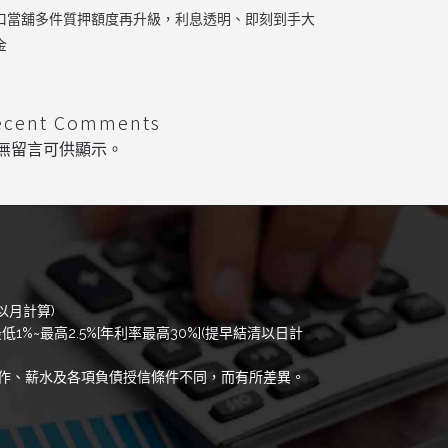
口當舖多件質押額度再升級，利息透明、即刻到手大
金
ecent Comments
無留言可供顯示。
以月計算)
低1%~最高2.5%[年利率最高30%](提早結清以日計
作、薪水及各項負債授信條件不同，而有所差異。