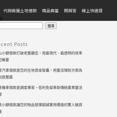
代辦房屋土地借款
精品典當
問與答
線上快速貸
尋
搜尋
ecent Posts
山小額借款打破老舊觀念，用最現代、最透明的效率
您解憂
里汽車借款是您的在地資金智囊，用靈活理財方案為
創造雙贏
里機車借款是調度專家，低利免留車助傳統產業靈活
變
里小額借款讓您的物品發揮超越實用價值的驚人融資
量