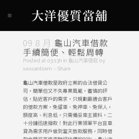
09 8 月
龜山汽車借款
手續簡便、輕鬆周轉
Posted at 03:13h
in
龜山汽車借款
by
seosantsem
Share
龜山汽車借款
是政府立案的合法借貸公
司，簡單但又不失專業風範，審慎的評
估，貼近客戶的需求，只規劃最適合客戶
的借款方案，免留車、免押車、免保人，
額度高、利息低，只需備妥車主資料，二
十分鐘迅速撥款！對此行業領軍平台宜車
貸為需求用戶做到當天放款服務，同時借