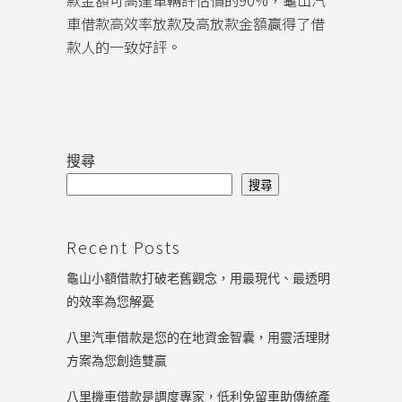
款金額可高達車輛評估價的90%，龜山汽
車借款高效率放款及高放款金額贏得了借
款人的一致好評。
搜尋
搜尋
Recent Posts
龜山小額借款打破老舊觀念，用最現代、最透明
的效率為您解憂
八里汽車借款是您的在地資金智囊，用靈活理財
方案為您創造雙贏
八里機車借款是調度專家，低利免留車助傳統產