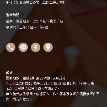
地址：新北市林口區文化二路二段147號
營業時間：
星期一至星期五：上午９點～晚上７點
星期六：上午10點～下午4點
備註：
還款期數：最低3期-最長60期 (以月計算)
利息(以當舖法規定為準) : 月息最低1%~最高2.5%[年利率最高
30%](提早結清以日計算，無違約金)
無任何代辦手續費，依據個人工作、薪水及各項負債授信條件不
同，而有所差異。