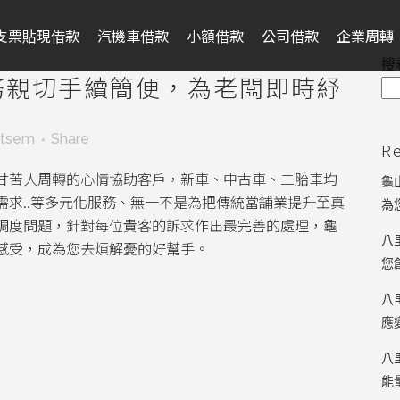
支票貼現借款
汽機車借款
小額借款
公司借款
企業周轉
搜
務親切手續簡便，為老闆即時紓
ntsem
Share
R
甘苦人周轉的心情協助客戶，新車、中古車、二胎車均
龜
求..等多元化服務、無一不是為把傳統當舖業提升至真
為
調度問題，針對每位貴客的訴求作出最完善的處理，龜
八
感受，成為您去煩解憂的好幫手。
您
八
應
八
能