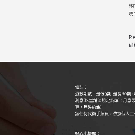
林
現
R
尚
備註：
還款期數：最低3期-最長60期 (
利息(以當舖法規定為準) : 月息最
算，無違約金)
無任何代辦手續費，依據個人工
貼心小提醒：