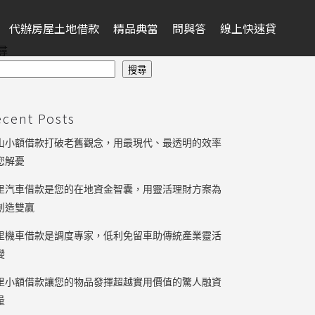
代辦房屋土地借款
精品典當
問與答
線上快速貸
尋
搜尋
ecent Posts
山小額借款打破老舊觀念，用最現代、最透明的效率
您解憂
里汽車借款是您的在地資金智囊，用靈活理財方案為
創造雙贏
里機車借款是調度專家，低利免留車助傳統產業靈活
變
里小額借款讓您的物品發揮超越實用價值的驚人融資
量