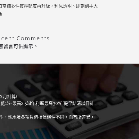
口當舖多件質押額度再升級，利息透明、即刻到手大
金
ecent Comments
無留言可供顯示。
以月計算)
低1%~最高2.5%[年利率最高30%](提早結清以日計
作、薪水及各項負債授信條件不同，而有所差異。