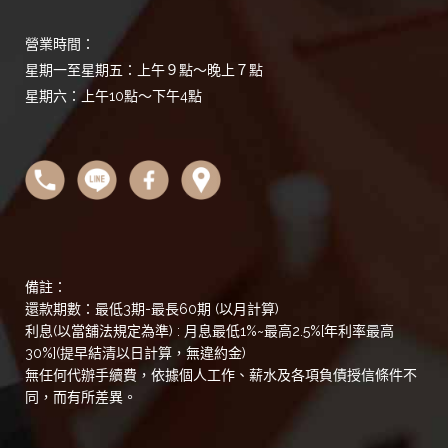
營業時間：
星期一至星期五：上午９點～晚上７點
星期六：上午10點～下午4點
備註：
還款期數：最低3期-最長60期 (以月計算)
利息(以當舖法規定為準) : 月息最低1%~最高2.5%[年利率最高
30%](提早結清以日計算，無違約金)
無任何代辦手續費，依據個人工作、薪水及各項負債授信條件不
同，而有所差異。