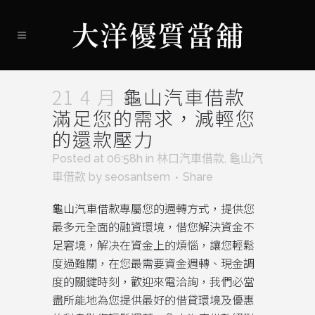
21 4 月
龜山汽車借款
滿足您的需求，減輕您
的還款壓力
Posted at 06:58h
in
林口汽車借款
,
龜山汽
車借款
by
seosantsem
Share
龜山汽車借款
專屬您的週轉方式，提供您
最多元全面的融資環境，借您解決資金不
足窘境，解决在資金上的煩惱，讓您輕鬆
度過難關，在您最需要資金週轉、現金調
度的關鍵時刻，歡迎來電洽詢，我們必當
盡所能地為您提供最好的借貸環境及優惠